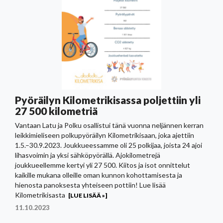
Pyöräilyn Kilometrikisassa poljettiin yli
27 500 kilometriä
Vantaan Latu ja Polku osallistui tänä vuonna neljännen kerran
leikkimieliseen polkupyöräilyn Kilometrikisaan, joka ajettiin
1.5.–30.9.2023. Joukkueessamme oli 25 polkijaa, joista 24 ajoi
lihasvoimin ja yksi sähköpyörällä. Ajokilometrejä
joukkueellemme kertyi yli 27 500. Kiitos ja isot onnittelut
kaikille mukana olleille oman kunnon kohottamisesta ja
hienosta panoksesta yhteiseen pottiin! Lue lisää
Kilometrikisasta
[LUE LISÄÄ »]
11.10.2023