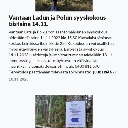
Vantaan Ladun ja Polun syyskokous
tiistaina 14.11.
Vantaan Latu ja Polku ry:n sääntömääräinen syyskokous
pidetään tiistaina 14.11.2022 klo 18.30 Kansalaistoiminnan
keskus Leinikissä (Leinikkitie 22). Kokoukseen voi osallistua
myös etäyhteyden välityksellä. Esityslista syyskokous
14.11.2023 Lisätietoja ja ilmoittautuminen mielellään 13.11.
mennessä, jos osallistut etäyhteyden välityksellä:
maarit.kylmaluoma(at)elisanet.fi, puh. 0400 811 570
Tervetuloa päättämään tulevasta toiminnasta!
[LUE LISÄÄ »]
10.11.2023