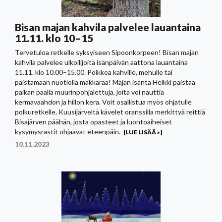
Bisan majan kahvila palvelee lauantaina
11.11. klo 10–15
Tervetuloa retkelle syksyiseen Sipoonkorpeen! Bisan majan
kahvila palvelee ulkoilijoita isänpäivän aattona lauantaina
11.11. klo 10.00–15.00. Poikkea kahville, mehulle tai
paistamaan nuotiolla makkaraa! Majan isäntä Heikki paistaa
paikan päällä muurinpohjalettuja, joita voi nauttia
kermavaahdon ja hillon kera. Voit osallistua myös ohjatulle
polkuretkelle. Kuusijärveltä kävelet oranssilla merkittyä reittiä
Bisajärven päähän, josta opasteet ja luontoaiheiset
kysymysrastit ohjaavat eteenpäin.
[LUE LISÄÄ »]
10.11.2023