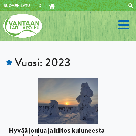
Skip
SUOMEN LATU
to
content
Vuosi:
2023
Hyvää joulua ja kiitos kuluneesta