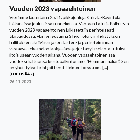
Vuoden 2023 vapaaehtoinen
Vietimme lauantaina 25.11. pikkujouluja Kahvila-Ravintola
Håkansissa jouluisissa tunnelmissa. Vantaan Latu ja Polku ry:n
vuoden 2023 vapaaehtoinen julkistettiin perinteisesti
tilaisuudessa. Hän on Susanna Sihvo, joka on yhdistyksen
hallituksen aktiivinen jäsen, lasten- ja perhetoiminnan
vastaava sekä melontaohjaajana järjestänyt melonta tutuksi -
iltoja usean vuoden aikana. Vuoden vapaaehtoinen saa
vuodeksi haltuunsa kiertopalkintomme, ”Hemmun maljan”. Sen
on yhdistykselle lahjoittanut Helmer Forsström, […]
[LUE LISÄÄ »]
26.11.2023