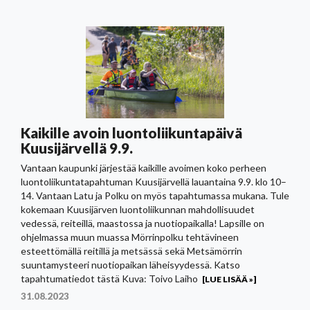
Kaikille avoin luontoliikuntapäivä
Kuusijärvellä 9.9.
Vantaan kaupunki järjestää kaikille avoimen koko perheen
luontoliikuntatapahtuman Kuusijärvellä lauantaina 9.9. klo 10–
14. Vantaan Latu ja Polku on myös tapahtumassa mukana. Tule
kokemaan Kuusijärven luontoliikunnan mahdollisuudet
vedessä, reiteillä, maastossa ja nuotiopaikalla! Lapsille on
ohjelmassa muun muassa Mörrinpolku tehtävineen
esteettömällä reitillä ja metsässä sekä Metsämörrin
suuntamysteeri nuotiopaikan läheisyydessä. Katso
tapahtumatiedot tästä Kuva: Toivo Laiho
[LUE LISÄÄ »]
31.08.2023