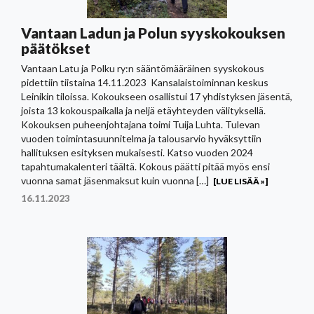
Vantaan Ladun ja Polun syyskokouksen
päätökset
Vantaan Latu ja Polku ry:n sääntömääräinen syyskokous
pidettiin tiistaina 14.11.2023 Kansalaistoiminnan keskus
Leinikin tiloissa. Kokoukseen osallistui 17 yhdistyksen jäsentä,
joista 13 kokouspaikalla ja neljä etäyhteyden välityksellä.
Kokouksen puheenjohtajana toimi Tuija Luhta. Tulevan
vuoden toimintasuunnitelma ja talousarvio hyväksyttiin
hallituksen esityksen mukaisesti. Katso vuoden 2024
tapahtumakalenteri täältä. Kokous päätti pitää myös ensi
vuonna samat jäsenmaksut kuin vuonna […]
[LUE LISÄÄ »]
16.11.2023