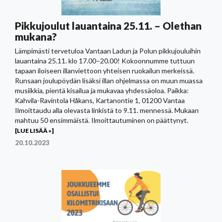
Pikkujoulut lauantaina 25.11. – Olethan
mukana?
Lämpimästi tervetuloa Vantaan Ladun ja Polun pikkujouluihin
lauantaina 25.11. klo 17.00–20.00! Kokoonnumme tuttuun
tapaan iloiseen illanviettoon yhteisen ruokailun merkeissä.
Runsaan joulupöydän lisäksi illan ohjelmassa on muun muassa
musiikkia, pientä kisailua ja mukavaa yhdessäoloa. Paikka:
Kahvila-Ravintola Håkans, Kartanontie 1, 01200 Vantaa
Ilmoittaudu alla olevasta linkistä to 9.11. mennessä. Mukaan
mahtuu 50 ensimmäistä. Ilmoittautuminen on päättynyt.
[LUE LISÄÄ »]
20.10.2023