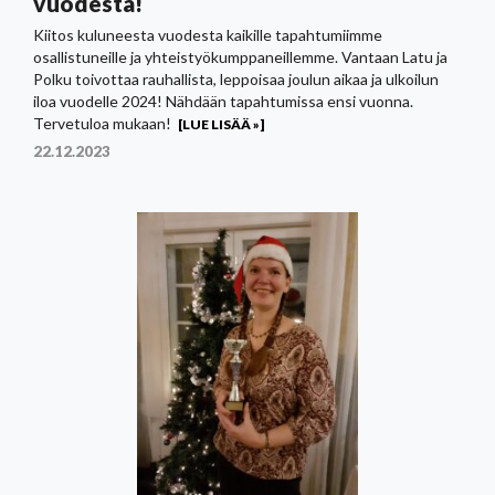
vuodesta!
Kiitos kuluneesta vuodesta kaikille tapahtumiimme
osallistuneille ja yhteistyökumppaneillemme. Vantaan Latu ja
Polku toivottaa rauhallista, leppoisaa joulun aikaa ja ulkoilun
iloa vuodelle 2024! Nähdään tapahtumissa ensi vuonna.
Tervetuloa mukaan!
[LUE LISÄÄ »]
22.12.2023