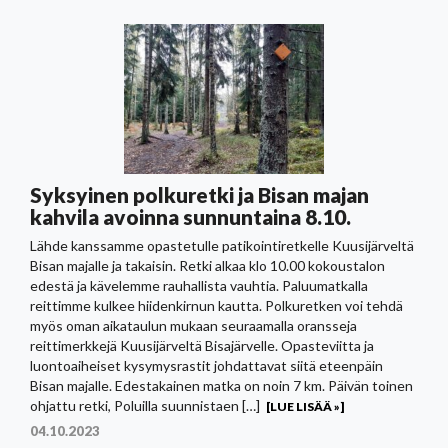
Syksyinen polkuretki ja Bisan majan
kahvila avoinna sunnuntaina 8.10.
Lähde kanssamme opastetulle patikointiretkelle Kuusijärveltä
Bisan majalle ja takaisin. Retki alkaa klo 10.00 kokoustalon
edestä ja kävelemme rauhallista vauhtia. Paluumatkalla
reittimme kulkee hiidenkirnun kautta. Polkuretken voi tehdä
myös oman aikataulun mukaan seuraamalla oransseja
reittimerkkejä Kuusijärveltä Bisajärvelle. Opasteviitta ja
luontoaiheiset kysymysrastit johdattavat siitä eteenpäin
Bisan majalle. Edestakainen matka on noin 7 km. Päivän toinen
ohjattu retki, Poluilla suunnistaen […]
[LUE LISÄÄ »]
04.10.2023