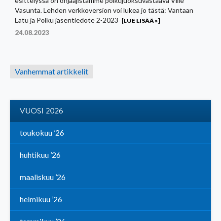
esittelyssä on ohjaajistamme polkujuoksuvastaava Ville
Vasunta. Lehden verkkoversion voi lukea jo tästä: Vantaan
Latu ja Polku jäsentiedote 2-2023
[LUE LISÄÄ »]
24.08.2023
Artikkelien
Vanhemmat artikkelit
selaus
VUOSI 2026
toukokuu ’26
huhtikuu ’26
maaliskuu ’26
helmikuu ’26