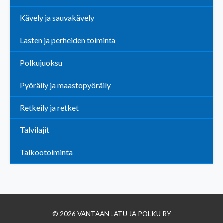
Kävely ja sauvakävely
Lasten ja perheiden toiminta
Polkujuoksu
Pyöräily ja maastopyöräily
Retkeily ja retket
Talvilajit
Talkootoiminta
© 2026 VANTAAN LATU JA POLKU RY