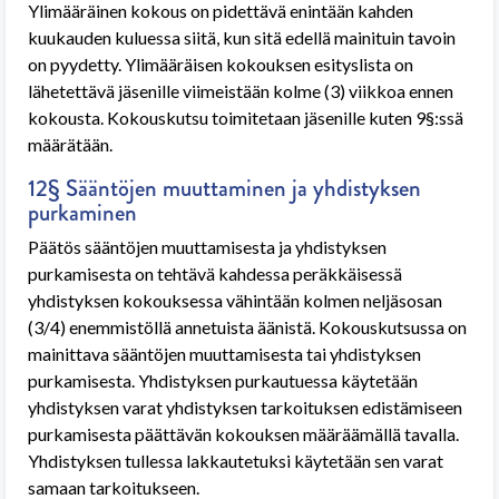
Ylimääräinen kokous on pidettävä enintään kahden
kuukauden kuluessa siitä, kun sitä edellä mainituin tavoin
on pyydetty. Ylimääräisen kokouksen esityslista on
lähetettävä jäsenille viimeistään kolme (3) viikkoa ennen
kokousta. Kokouskutsu toimitetaan jäsenille kuten 9§:ssä
määrätään.
12§ Sääntöjen muuttaminen ja yhdistyksen
purkaminen
Päätös sääntöjen muuttamisesta ja yhdistyksen
purkamisesta on tehtävä kahdessa peräkkäisessä
yhdistyksen kokouksessa vähintään kolmen neljäsosan
(3/4) enemmistöllä annetuista äänistä. Kokouskutsussa on
mainittava sääntöjen muuttamisesta tai yhdistyksen
purkamisesta. Yhdistyksen purkautuessa käytetään
yhdistyksen varat yhdistyksen tarkoituksen edistämiseen
purkamisesta päättävän kokouksen määräämällä tavalla.
Yhdistyksen tullessa lakkautetuksi käytetään sen varat
samaan tarkoitukseen.