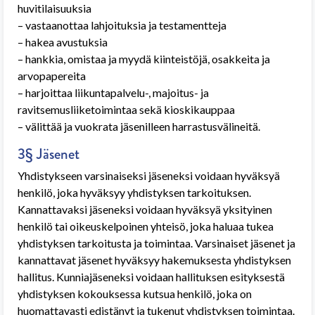
huvitilaisuuksia
– vastaanottaa lahjoituksia ja testamentteja
– hakea avustuksia
– hankkia, omistaa ja myydä kiinteistöjä, osakkeita ja
arvopapereita
– harjoittaa liikuntapalvelu-, majoitus- ja
ravitsemusliiketoimintaa sekä kioskikauppaa
– välittää ja vuokrata jäsenilleen harrastusvälineitä.
3§ Jäsenet
Yhdistykseen varsinaiseksi jäseneksi voidaan hyväksyä
henkilö, joka hyväksyy yhdistyksen tarkoituksen.
Kannattavaksi jäseneksi voidaan hyväksyä yksityinen
henkilö tai oikeuskelpoinen yhteisö, joka haluaa tukea
yhdistyksen tarkoitusta ja toimintaa. Varsinaiset jäsenet ja
kannattavat jäsenet hyväksyy hakemuksesta yhdistyksen
hallitus. Kunniajäseneksi voidaan hallituksen esityksestä
yhdistyksen kokouksessa kutsua henkilö, joka on
huomattavasti edistänyt ja tukenut yhdistyksen toimintaa.