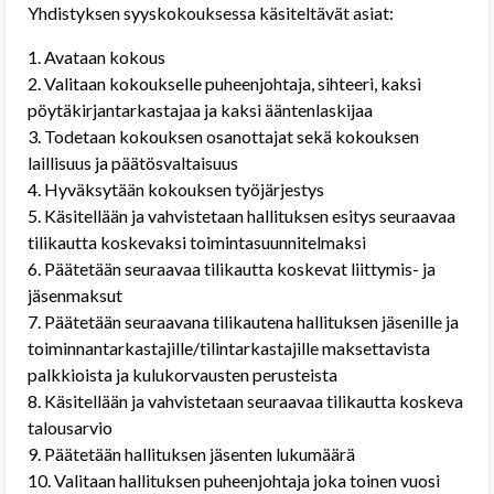
Yhdistyksen syyskokouksessa käsiteltävät asiat:
1. Avataan kokous
2. Valitaan kokoukselle puheenjohtaja, sihteeri, kaksi
pöytäkirjantarkastajaa ja kaksi ääntenlaskijaa
3. Todetaan kokouksen osanottajat sekä kokouksen
laillisuus ja päätösvaltaisuus
4. Hyväksytään kokouksen työjärjestys
5. Käsitellään ja vahvistetaan hallituksen esitys seuraavaa
tilikautta koskevaksi toimintasuunnitelmaksi
6. Päätetään seuraavaa tilikautta koskevat liittymis- ja
jäsenmaksut
7. Päätetään seuraavana tilikautena hallituksen jäsenille ja
toiminnantarkastajille/tilintarkastajille maksettavista
palkkioista ja kulukorvausten perusteista
8. Käsitellään ja vahvistetaan seuraavaa tilikautta koskeva
talousarvio
9. Päätetään hallituksen jäsenten lukumäärä
10. Valitaan hallituksen puheenjohtaja joka toinen vuosi