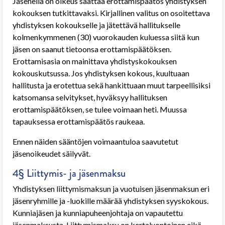
Jäsenellä on oikeus saattaa erottamispäätös yhdistyksen
kokouksen tutkittavaksi. Kirjallinen valitus on osoitettava
yhdistyksen kokoukselle ja jätettävä hallitukselle
kolmenkymmenen (30) vuorokauden kuluessa siitä kun
jäsen on saanut tietoonsa erottamispäätöksen.
Erottamisasia on mainittava yhdistyskokouksen
kokouskutsussa. Jos yhdistyksen kokous, kuultuaan
hallitusta ja erotettua sekä hankittuaan muut tarpeellisiksi
katsomansa selvitykset, hyväksyy hallituksen
erottamispäätöksen, se tulee voimaan heti. Muussa
tapauksessa erottamispäätös raukeaa.
Ennen näiden sääntöjen voimaantuloa saavutetut
jäsenoikeudet säilyvät.
4§ Liittymis- ja jäsenmaksu
Yhdistyksen liittymismaksun ja vuotuisen jäsenmaksun eri
jäsenryhmille ja -luokille määrää yhdistyksen syyskokous.
Kunniajäsen ja kunniapuheenjohtaja on vapautettu
jäsenmaksusta. Liittymismaksu on kertaluontoinen eikä