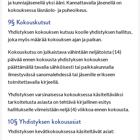
ja kunniajäsenellä yksi ääni. Kannattavalla jäsenellä on
kokouksessa läsnäolo- ja puheoikeus.
9§ Kokouskutsut
Yhdistyksen kokouksen kutsuu koolle yhdistyksen hallitus,
joka myös määrää kokouksen ajan ja paikan.
Kokouskutsu on julkaistava vähintään neljätoista (14)
päivää ennen kokousta yhdistyksen kokouksen
päättämällä tavalla sähköisesti tai paikkakunnalla
ilmestyvässä sanomalehdessä tai jäsenille erikseen
toimitettavalla kirjeellä.
Yhdistyksen varsinaisessa kokouksessa käsiteltäväksi
tarkoitetusta asiasta on tehtävä kirjallinen esitys
hallitukselle viimeistään neljä (4) viikkoa ennen kokousta.
10§ Yhdistyksen kokousasiat
Yhdistyksen kevätkokouksessa käsiteltävät asiat: