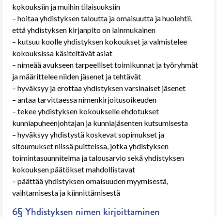
kokouksiin ja muihin tilaisuuksiin
– hoitaa yhdistyksen taloutta ja omaisuutta ja huolehtii,
että yhdistyksen kirjanpito on lainmukainen
– kutsuu koolle yhdistyksen kokoukset ja valmistelee
kokouksissa käsiteltävät asiat
– nimeää avukseen tarpeelliset toimikunnat ja työryhmät
ja määrittelee niiden jäsenet ja tehtävät
– hyväksyy ja erottaa yhdistyksen varsinaiset jäsenet
– antaa tarvittaessa nimenkirjoitusoikeuden
– tekee yhdistyksen kokoukselle ehdotukset
kunniapuheenjohtajan ja kunniajäsenten kutsumisesta
– hyväksyy yhdistystä koskevat sopimukset ja
sitoumukset niissä puitteissa, jotka yhdistyksen
toimintasuunnitelma ja talousarvio sekä yhdistyksen
kokouksen päätökset mahdollistavat
– päättää yhdistyksen omaisuuden myymisestä,
vaihtamisesta ja kiinnittämisestä
6§ Yhdistyksen nimen kirjoittaminen