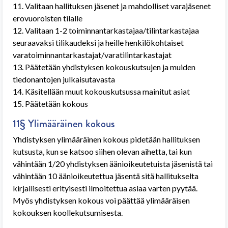
11. Valitaan hallituksen jäsenet ja mahdolliset varajäsenet
erovuoroisten tilalle
12. Valitaan 1-2 toiminnantarkastajaa/tilintarkastajaa
seuraavaksi tilikaudeksi ja heille henkilökohtaiset
varatoiminnantarkastajat/varatilintarkastajat
13. Päätetään yhdistyksen kokouskutsujen ja muiden
tiedonantojen julkaisutavasta
14. Käsitellään muut kokouskutsussa mainitut asiat
15. Päätetään kokous
11§ Ylimääräinen kokous
Yhdistyksen ylimääräinen kokous pidetään hallituksen
kutsusta, kun se katsoo siihen olevan aihetta, tai kun
vähintään 1/20 yhdistyksen äänioikeutetuista jäsenistä tai
vähintään 10 äänioikeutettua jäsentä sitä hallitukselta
kirjallisesti erityisesti ilmoitettua asiaa varten pyytää.
Myös yhdistyksen kokous voi päättää ylimääräisen
kokouksen koollekutsumisesta.