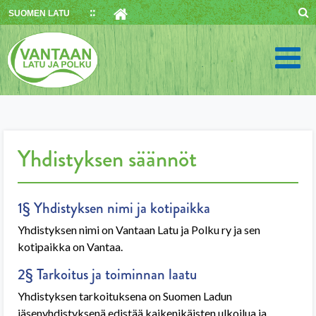
Skip
SUOMEN LATU
to
content
Yhdistyksen säännöt
1§ Yhdistyksen nimi ja kotipaikka
Yhdistyksen nimi on Vantaan Latu ja Polku ry ja sen
kotipaikka on Vantaa.
2§ Tarkoitus ja toiminnan laatu
Yhdistyksen tarkoituksena on Suomen Ladun
jäsenyhdistyksenä edistää kaikenikäisten ulkoilua ja