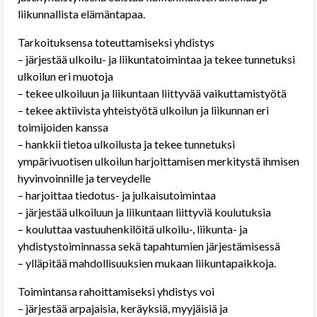
liikunnallista elämäntapaa.
Tarkoituksensa toteuttamiseksi yhdistys
– järjestää ulkoilu- ja liikuntatoimintaa ja tekee tunnetuksi
ulkoilun eri muotoja
– tekee ulkoiluun ja liikuntaan liittyvää vaikuttamistyötä
– tekee aktiivista yhteistyötä ulkoilun ja liikunnan eri
toimijoiden kanssa
– hankkii tietoa ulkoilusta ja tekee tunnetuksi
ympärivuotisen ulkoilun harjoittamisen merkitystä ihmisen
hyvinvoinnille ja terveydelle
– harjoittaa tiedotus- ja julkaisutoimintaa
– järjestää ulkoiluun ja liikuntaan liittyviä koulutuksia
– kouluttaa vastuuhenkilöitä ulkoilu-, liikunta- ja
yhdistystoiminnassa sekä tapahtumien järjestämisessä
– ylläpitää mahdollisuuksien mukaan liikuntapaikkoja.
Toimintansa rahoittamiseksi yhdistys voi
– järjestää arpajaisia, keräyksiä, myyjäisiä ja