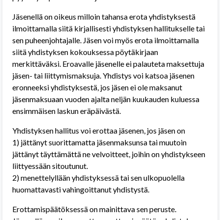
Jäsenellä on oikeus milloin tahansa erota yhdistyksestä
ilmoittamalla siitä kirjallisesti yhdistyksen hallitukselle tai
sen puheenjohtajalle. Jäsen voi myös erota ilmoittamalla
siitä yhdistyksen kokouksessa pöytäkirjaan
merkittäväksi. Eroavalle jäsenelle ei palauteta maksettuja
jäsen- tai liittymismaksuja. Yhdistys voi katsoa jäsenen
eronneeksi yhdistyksestä, jos jäsen ei ole maksanut
jäsenmaksuaan vuoden ajalta neljän kuukauden kuluessa
ensimmäisen laskun eräpäivästä.
Yhdistyksen hallitus voi erottaa jäsenen, jos jäsen on
1) jättänyt suorittamatta jäsenmaksunsa tai muutoin
jättänyt täyttämättä ne velvoitteet, joihin on yhdistykseen
liittyessään sitoutunut.
2) menettelyllään yhdistyksessä tai sen ulkopuolella
huomattavasti vahingoittanut yhdistystä.
Erottamispäätöksessä on mainittava sen peruste.