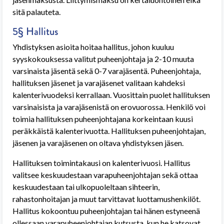
sitä palauteta.
5§ Hallitus
Yhdistyksen asioita hoitaa hallitus, johon kuuluu
syyskokouksessa valitut puheenjohtaja ja 2-10 muuta
varsinaista jäsentä sekä 0-7 varajäsentä. Puheenjohtaja,
hallituksen jäsenet ja varajäsenet valitaan kahdeksi
kalenterivuodeksi kerrallaan. Vuosittain puolet hallituksen
varsinaisista ja varajäsenistä on erovuorossa. Henkilö voi
toimia hallituksen puheenjohtajana korkeintaan kuusi
peräkkäistä kalenterivuotta. Hallituksen puheenjohtajan,
jäsenen ja varajäsenen on oltava yhdistyksen jäsen.
Hallituksen toimintakausi on kalenterivuosi. Hallitus
valitsee keskuudestaan varapuheenjohtajan sekä ottaa
keskuudestaan tai ulkopuoleltaan sihteerin,
rahastonhoitajan ja muut tarvittavat luottamushenkilöt.
Hallitus kokoontuu puheenjohtajan tai hänen estyneenä
ollessaan varapuheenjohtajan kutsusta, kun he katsovat