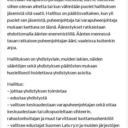
siihen olevan aihetta tai kun vähintään puolet hallituksen
jäsenistä sitä vaatii. Hallitus on päätösvaltainen, kun yli
puolet sen jäsenistä, puheenjohtaja tai varapuheenjohtaja
mukaan luettuna on läsnä. Äänestykset ratkaistaan
ehdottomalla äänten enemmistöllä. Äänten mennessä
tasan ratkaisee puheenjohtajan ääni, vaaleissa kuitenkin
arpa.
Hallituksen on yhdistyslain, muiden lakien, näiden
sääntöjen sekä yhdistyksen päätösten mukaan
huolellisesti hoidettava yhdistyksen asioita.
Hallitus:
– johtaa yhdistyksen toimintaa
– edustaa yhdistystä
– valitsee keskuudestaan varapuheenjohtajan sekä ottaa
keskuudestaan tai ulkopuoleltaan sihteerin,
rahastonhoitajan ja muut tarvittavat luottamushenkilöt
– valitsee edustajat Suomen Latu ry:n ja muiden järjestöjen