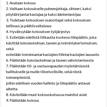
1. Avataan kokous
2. Valitaan kokoukselle puheenjohtaja, sihteeri, kaksi
pöytäkirjantarkastajaa ja kaksi ääntenlaskijaa
3. Todetaan kokouksen osanottajat sekä kokouksen
laillisuus ja päätösvaltaisuus
4. Hyväksytään kokouksen työjärjestys
5. Esitetään edellistä tilikautta koskeva tilinpäätös, joka
käsittää tuloslaskelman, taseen ja toimintakertomuksen,
sekä
esitetään toiminnantarkastajien/tilintarkastajien lausunto
6. Päätetään tuloslaskelman ja taseen vahvistamisesta
7. Päätetään tili- ja vastuuvapauden myöntämisestä
hallitukselle ja muille tilivelvollisille, sekä niistä
toimenpiteistä,
joihin edellisen vuoden hallinto ja tilinpäätös antavat
aihetta
8. Käsitellään muut kokouskutsussa mainitut asiat
9. Päätetään kokous