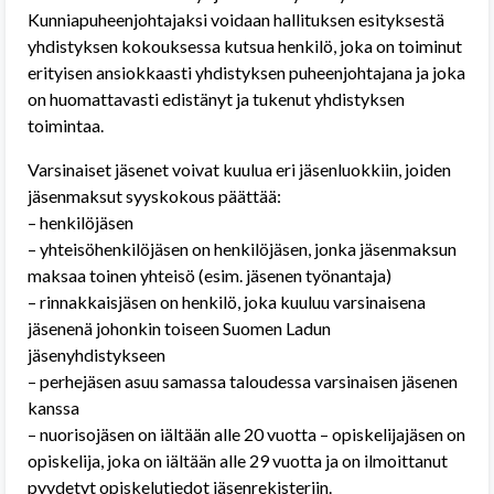
Kunniapuheenjohtajaksi voidaan hallituksen esityksestä
yhdistyksen kokouksessa kutsua henkilö, joka on toiminut
erityisen ansiokkaasti yhdistyksen puheenjohtajana ja joka
on huomattavasti edistänyt ja tukenut yhdistyksen
toimintaa.
Varsinaiset jäsenet voivat kuulua eri jäsenluokkiin, joiden
jäsenmaksut syyskokous päättää:
– henkilöjäsen
– yhteisöhenkilöjäsen on henkilöjäsen, jonka jäsenmaksun
maksaa toinen yhteisö (esim. jäsenen työnantaja)
– rinnakkaisjäsen on henkilö, joka kuuluu varsinaisena
jäsenenä johonkin toiseen Suomen Ladun
jäsenyhdistykseen
– perhejäsen asuu samassa taloudessa varsinaisen jäsenen
kanssa
– nuorisojäsen on iältään alle 20 vuotta – opiskelijajäsen on
opiskelija, joka on iältään alle 29 vuotta ja on ilmoittanut
pyydetyt opiskelutiedot jäsenrekisteriin.