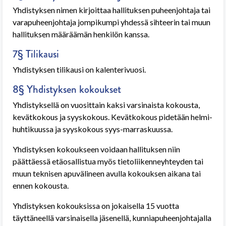
Yhdistyksen nimen kirjoittaa hallituksen puheenjohtaja tai
varapuheenjohtaja jompikumpi yhdessä sihteerin tai muun
hallituksen määräämän henkilön kanssa.
7§ Tilikausi
Yhdistyksen tilikausi on kalenterivuosi.
8§ Yhdistyksen kokoukset
Yhdistyksellä on vuosittain kaksi varsinaista kokousta,
kevätkokous ja syyskokous. Kevätkokous pidetään helmi-
huhtikuussa ja syyskokous syys-marraskuussa.
Yhdistyksen kokoukseen voidaan hallituksen niin
päättäessä etäosallistua myös tietoliikenneyhteyden tai
muun teknisen apuvälineen avulla kokouksen aikana tai
ennen kokousta.
Yhdistyksen kokouksissa on jokaisella 15 vuotta
täyttäneellä varsinaisella jäsenellä, kunniapuheenjohtajalla