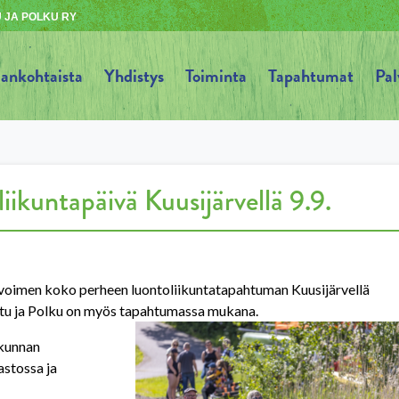
 JA POLKU RY
jankohtaista
Yhdistys
Toiminta
Tapahtumat
Pal
liikuntapäivä Kuusijärvellä 9.9.
 avoimen koko perheen luontoliikuntatapahtuman Kuusijärvellä
Latu ja Polku on myös tapahtumassa mukana.
ikunnan
astossa ja