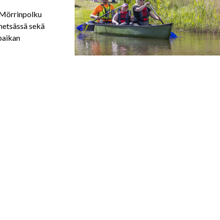
 Mörrinpolku
 metsässä sekä
paikan