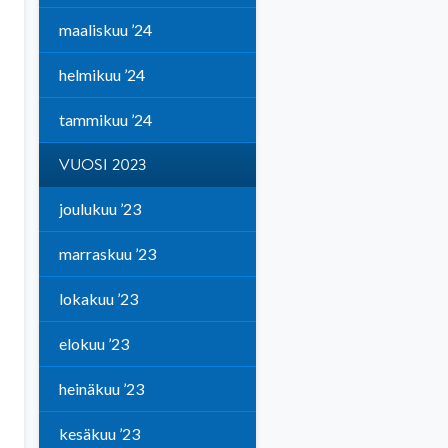
maaliskuu ’24
helmikuu ’24
tammikuu ’24
VUOSI 2023
joulukuu ’23
marraskuu ’23
lokakuu ’23
elokuu ’23
heinäkuu ’23
kesäkuu ’23