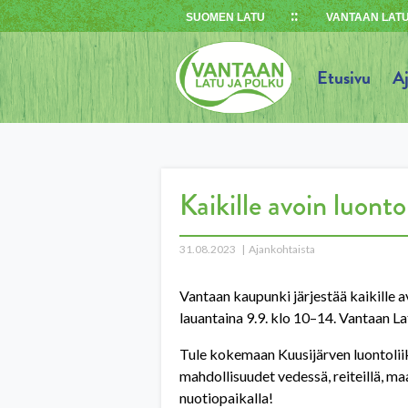
Skip
SUOMEN LATU
VANTAAN LATU
to
content
Etusivu
A
Kaikille avoin luonto
31.08.2023
Ajankohtaista
Vantaan kaupunki järjestää kaikille
lauantaina 9.9. klo 10–14. Vantaan 
Tule kokemaan Kuusijärven luontoli
mahdollisuudet vedessä, reiteillä, ma
nuotiopaikalla!