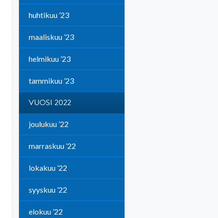
huhtikuu ’23
maaliskuu ’23
helmikuu ’23
tammikuu ’23
VUOSI 2022
joulukuu ’22
marraskuu ’22
lokakuu ’22
syyskuu ’22
elokuu ’22