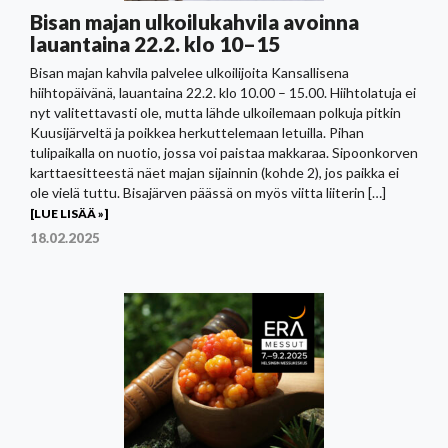
Bisan majan ulkoilukahvila avoinna
lauantaina 22.2. klo 10–15
Bisan majan kahvila palvelee ulkoilijoita Kansallisena
hiihtopäivänä, lauantaina 22.2. klo 10.00 – 15.00. Hiihtolatuja ei
nyt valitettavasti ole, mutta lähde ulkoilemaan polkuja pitkin
Kuusijärveltä ja poikkea herkuttelemaan letuilla. Pihan
tulipaikalla on nuotio, jossa voi paistaa makkaraa. Sipoonkorven
karttaesitteestä näet majan sijainnin (kohde 2), jos paikka ei
ole vielä tuttu. Bisajärven päässä on myös viitta liiterin […]
[LUE LISÄÄ »]
18.02.2025