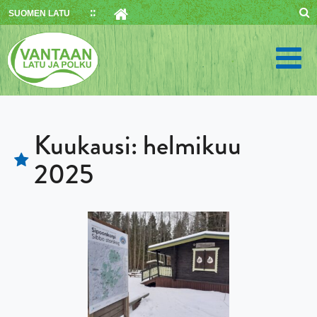
Skip
SUOMEN LATU
to
content
Kuukausi:
helmikuu
2025