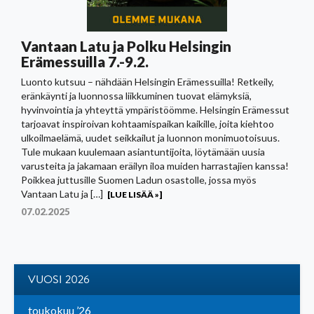
Vantaan Latu ja Polku Helsingin
Erämessuilla 7.-9.2.
Luonto kutsuu – nähdään Helsingin Erämessuilla! Retkeily,
eränkäynti ja luonnossa liikkuminen tuovat elämyksiä,
hyvinvointia ja yhteyttä ympäristöömme. Helsingin Erämessut
tarjoavat inspiroivan kohtaamispaikan kaikille, joita kiehtoo
ulkoilmaelämä, uudet seikkailut ja luonnon monimuotoisuus.
Tule mukaan kuulemaan asiantuntijoita, löytämään uusia
varusteita ja jakamaan eräilyn iloa muiden harrastajien kanssa!
Poikkea juttusille Suomen Ladun osastolle, jossa myös
Vantaan Latu ja […]
[LUE LISÄÄ »]
07.02.2025
VUOSI 2026
toukokuu ’26