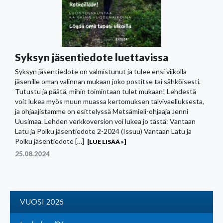
Syksyn jäsentiedote luettavissa
Syksyn jäsentiedote on valmistunut ja tulee ensi viikolla
jäsenille oman valinnan mukaan joko postitse tai sähköisesti.
Tutustu ja päätä, mihin toimintaan tulet mukaan! Lehdestä
voit lukea myös muun muassa kertomuksen talvivaelluksesta,
ja ohjaajistamme on esittelyssä Metsämieli-ohjaaja Jenni
Uusimaa. Lehden verkkoversion voi lukea jo tästä: Vantaan
Latu ja Polku jäsentiedote 2-2024 (Issuu) Vantaan Latu ja
Polku jäsentiedote […]
[LUE LISÄÄ »]
25.08.2024
VUOSI 2026