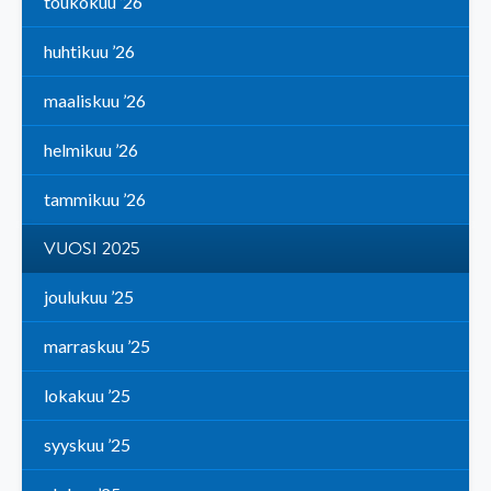
toukokuu ’26
huhtikuu ’26
maaliskuu ’26
helmikuu ’26
tammikuu ’26
VUOSI 2025
joulukuu ’25
marraskuu ’25
lokakuu ’25
syyskuu ’25