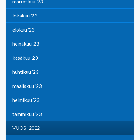
marraskuu ’23
lokakuu ’23
elokuu ’23
heinäkuu ’23
kesäkuu ’23
huhtikuu ’23
maaliskuu ’23
helmikuu ’23
tammikuu ’23
VUOSI 2022