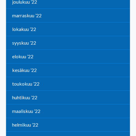
joulukuu ’22
marraskuu ’22
lokakuu ’22
syyskuu ’22
elokuu ’22
kesäkuu ’22
toukokuu ’22
huhtikuu ’22
maaliskuu ’22
helmikuu ’22