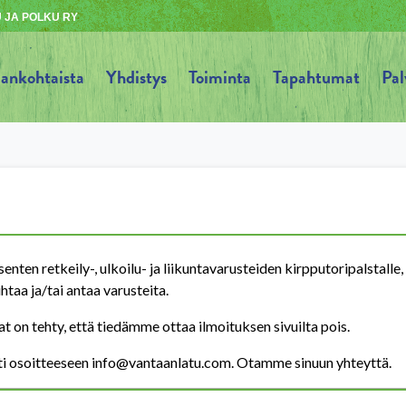
 JA POLKU RY
jankohtaista
Yhdistys
Toiminta
Tapahtumat
Pal
nten retkeily-, ulkoilu- ja liikuntavarusteiden kirpputoripalstalle,
htaa ja/tai antaa varusteita.
 on tehty, että tiedämme ottaa ilmoituksen sivuilta pois.
sti osoitteeseen info@vantaanlatu.com. Otamme sinuun yhteyttä.