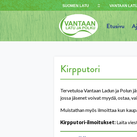
Skip
SUOMEN LATU
VANTAAN LATU
to
content
Etusivu
A
Kirpputori
Tervetuloa Vantaan Ladun ja Polun jäse
jossa jäsenet voivat myydä, ostaa, vai
Muistathan myös ilmoittaa kun kaupat
Kirpputori-ilmoitukset:
Laita vie