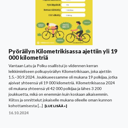
Pyöräilyn Kilometrikisassa ajettiin yli 19
000 kilometriä
Vantaan Latu ja Polku osallistui jo viidennen kerran
leikkimieliseen polkupyöräilyn Kilometrikisaan, joka ajettiin
1.5.–30.9.2024. Joukkueessamme oli mukana 19 polkijaa, jotka
ajoivat yhteensä yli 19 000 kilometriä. Kilometrikisassa 2024
oli mukana yhteensä yli 42 000 polkijaa ja lähes 3 200
joukkuetta, mikä on enemmän kuin koskaan aikaisemmin.
Kiitos ja onnittelut jokaiselle mukana olleelle oman kunnon
kohottamisesta […]
[LUE LISÄÄ »]
16.10.2024