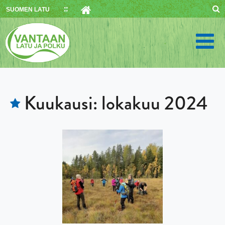
Skip
SUOMEN LATU
to
content
Kuukausi:
lokakuu 2024