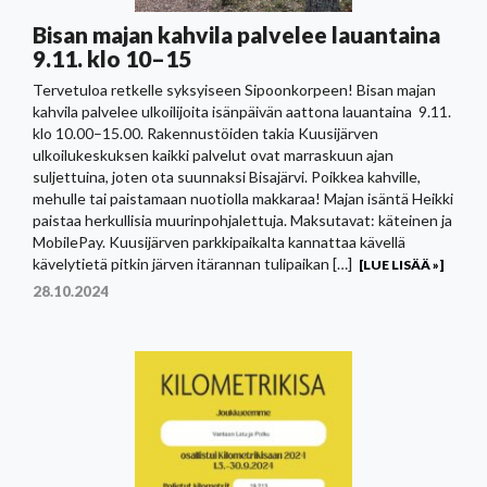
Bisan majan kahvila palvelee lauantaina
9.11. klo 10–15
Tervetuloa retkelle syksyiseen Sipoonkorpeen! Bisan majan
kahvila palvelee ulkoilijoita isänpäivän aattona lauantaina 9.11.
klo 10.00–15.00. Rakennustöiden takia Kuusijärven
ulkoilukeskuksen kaikki palvelut ovat marraskuun ajan
suljettuina, joten ota suunnaksi Bisajärvi. Poikkea kahville,
mehulle tai paistamaan nuotiolla makkaraa! Majan isäntä Heikki
paistaa herkullisia muurinpohjalettuja. Maksutavat: käteinen ja
MobilePay. Kuusijärven parkkipaikalta kannattaa kävellä
kävelytietä pitkin järven itärannan tulipaikan […]
[LUE LISÄÄ »]
28.10.2024