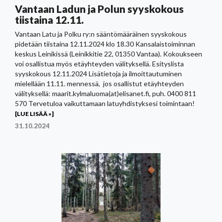
Vantaan Ladun ja Polun syyskokous
tiistaina 12.11.
Vantaan Latu ja Polku ry:n sääntömääräinen syyskokous
pidetään tiistaina 12.11.2024 klo 18.30 Kansalaistoiminnan
keskus Leinikissä (Leinikkitie 22, 01350 Vantaa). Kokoukseen
voi osallistua myös etäyhteyden välityksellä. Esityslista
syyskokous 12.11.2024 Lisätietoja ja ilmoittautuminen
mielellään 11.11. mennessä, jos osallistut etäyhteyden
välityksellä: maarit.kylmaluoma(at)elisanet.fi, puh. 0400 811
570 Tervetuloa vaikuttamaan latuyhdistyksesi toimintaan!
[LUE LISÄÄ »]
31.10.2024