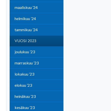
maaliskuu ’24
helmikuu ’24
tammikuu ’24
VUOSI 2023
joulukuu ’23
marraskuu ’23
lokakuu ’23
elokuu ’23
heinäkuu ’23
kesäkuu ’23