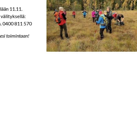
llään 11.11.
välityksellä:
h. 0400 811 570
esi toimintaan!