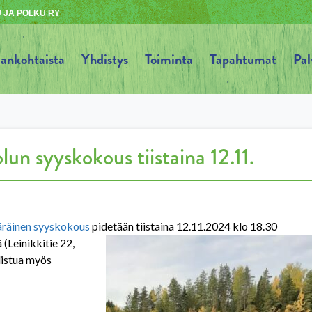
 JA POLKU RY
jankohtaista
Yhdistys
Toiminta
Tapahtumat
Pal
un syyskokous tiistaina 12.11.
räinen syyskokous
pidetään tiistaina 12.11.2024 klo 18.30
(Leinikkitie 22,
listua myös