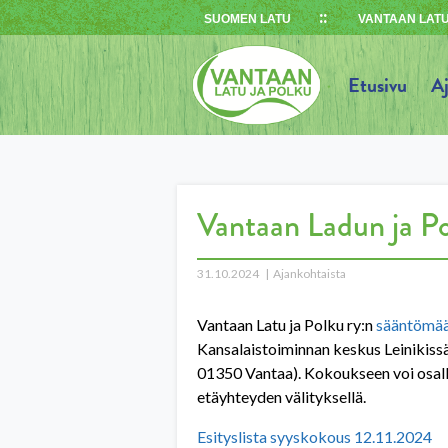
Skip
SUOMEN LATU
VANTAAN LATU
to
content
Etusivu
A
Vantaan Ladun ja Pol
31.10.2024
Ajankohtaista
Vantaan Latu ja Polku ry:n
sääntömää
Kansalaistoiminnan keskus Leinikissä 
01350 Vantaa). Kokoukseen voi osal
etäyhteyden välityksellä.
Esityslista syyskokous 12.11.2024