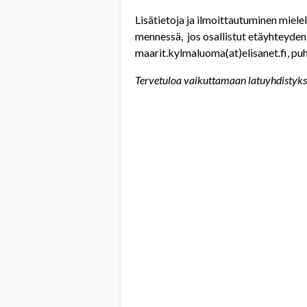
Lisätietoja ja ilmoittautuminen miele
mennessä, jos osallistut etäyhteyden 
maarit.kylmaluoma(at)elisanet.fi, pu
Tervetuloa vaikuttamaan latuyhdistyks