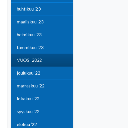
huhtikuu ’23
maaliskuu ’23
helmikuu ’23
tammikuu ’23
VUOSI 2022
joulukuu ’22
marraskuu ’22
lokakuu ’22
syyskuu ’22
elokuu ’22