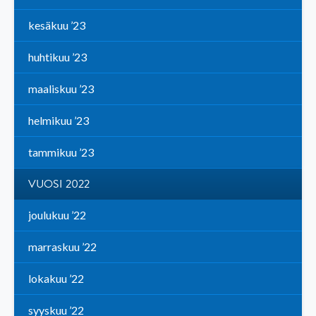
kesäkuu ’23
huhtikuu ’23
maaliskuu ’23
helmikuu ’23
tammikuu ’23
VUOSI 2022
joulukuu ’22
marraskuu ’22
lokakuu ’22
syyskuu ’22