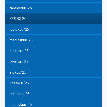
tammikuu ’26
VUOSI 2025
joulukuu ’25
marraskuu ’25
lokakuu ’25
syyskuu ’25
elokuu ’25
kesäkuu ’25
huhtikuu ’25
maaliskuu ’25