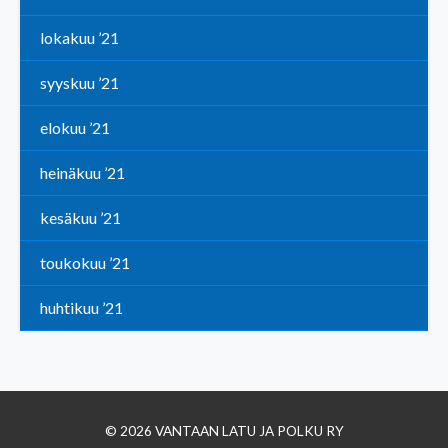
lokakuu ’21
syyskuu ’21
elokuu ’21
heinäkuu ’21
kesäkuu ’21
toukokuu ’21
huhtikuu ’21
© 2026 VANTAAN LATU JA POLKU RY