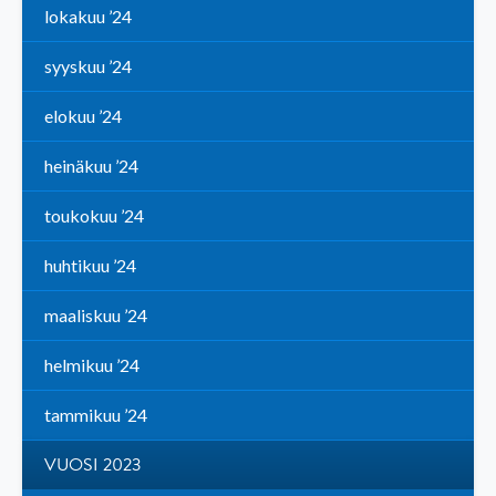
lokakuu ’24
syyskuu ’24
elokuu ’24
heinäkuu ’24
toukokuu ’24
huhtikuu ’24
maaliskuu ’24
helmikuu ’24
tammikuu ’24
VUOSI 2023