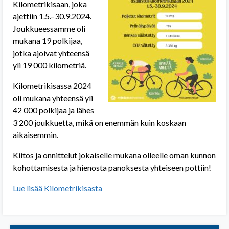
Kilometrikisaan, joka
ajettiin 1.5.–30.9.2024.
Joukkueessamme oli
mukana 19 polkijaa,
jotka ajoivat yhteensä
yli 19 000 kilometriä.
Kilometrikisassa 2024
oli mukana yhteensä yli
42 000 polkijaa ja lähes
3 200 joukkuetta, mikä on enemmän kuin koskaan
aikaisemmin.
Kiitos ja onnittelut jokaiselle mukana olleelle oman kunnon
kohottamisesta ja hienosta panoksesta yhteiseen pottiin!
Lue lisää Kilometrikisasta