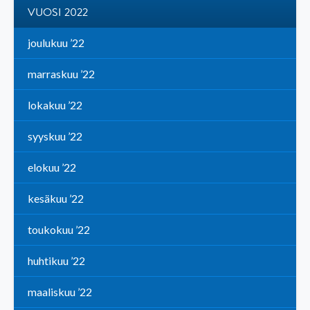
VUOSI 2022
joulukuu ’22
marraskuu ’22
lokakuu ’22
syyskuu ’22
elokuu ’22
kesäkuu ’22
toukokuu ’22
huhtikuu ’22
maaliskuu ’22