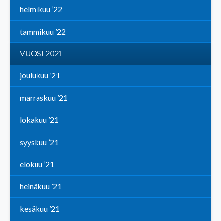
helmikuu ’22
tammikuu ’22
VUOSI 2021
joulukuu ’21
marraskuu ’21
lokakuu ’21
syyskuu ’21
elokuu ’21
heinäkuu ’21
kesäkuu ’21