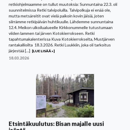
retkiohjelmaamme on tullut muutoksia: Sunnuntaina 22.3. oli
suunnitelmissa Retki talvipoluilla. Talvipolkuja ei enää ole,
mutta metsäreitit ovat vielä paikoin kovin jäisiä, joten
siirrämme retkipäivän huhtikuulle. Lähdemme sunnuntaina
12.4. Meikon ulkoilualueelle Kirkkonummelle tutustumaan
viiden lammen tai järven Kotokierrokseen. Retki
tapahtumakalenterissa Kuva Kotokierrokselta, Mustjärven
rantakallioilta 18.3.2026. Retki Luukkiin, joka oli tarkoitus
järjestää […]
[LUE LISÄÄ »]
18.03.2026
Etsintäkuulutus: Bisan majalle uusi
isäntä