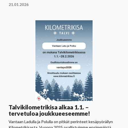
21.01.2026
Talvikilometrikisa alkaa 1.1. –
tervetuloa joukkueeseemme!
Vantaan Ladulla ja Polulla on pitkät perinteet kesäpyöräilyn
Kilometrikisasta. Vuonna 2025 osallistuimme ensimmäistä