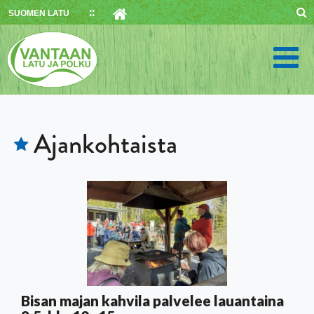
Skip
SUOMEN LATU
to
content
Ajankohtaista
Bisan majan kahvila palvelee lauantaina