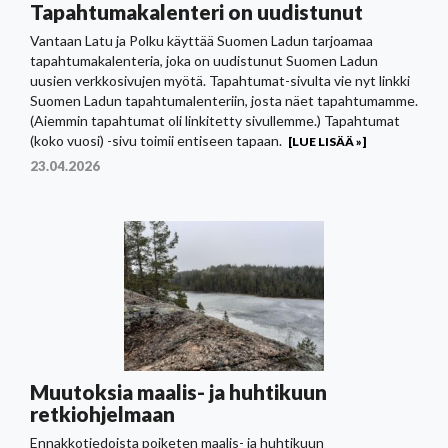
Tapahtumakalenteri on uudistunut
Vantaan Latu ja Polku käyttää Suomen Ladun tarjoamaa
tapahtumakalenteria, joka on uudistunut Suomen Ladun
uusien verkkosivujen myötä. Tapahtumat-sivulta vie nyt linkki
Suomen Ladun tapahtumalenteriin, josta näet tapahtumamme.
(Aiemmin tapahtumat oli linkitetty sivullemme.) Tapahtumat
(koko vuosi) -sivu toimii entiseen tapaan.
[LUE LISÄÄ »]
23.04.2026
Muutoksia maalis- ja huhtikuun
retkiohjelmaan
Ennakkotiedoista poiketen maalis- ja huhtikuun