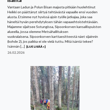
Vantaan Ladun ja Polun Bisan majasta pitkään huolehtinut
Heikki on päättänyt siirtyä tehtävästä vapaalle ensi vuoden
alusta. Etsimme nyt hyvissä ajoin työlle jatkajaa, joka saa
häneltä hyvän perehdytyksen tähän vapaaehtoistehtävään.
Majamme sijaitsee Sotungissa, Sipoonkorven kansallispuiston
alueella, jossa olemme Metsähallituksen
vuokralaisena. Sipoonkorven karttaesitteestä näet sijainnin
(kohde 2), jos paikka ei ole vielä tuttu. Mitä isäntä tekee?
Isännän […]
[LUE LISÄÄ »]
26.02.2026