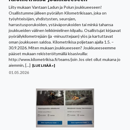
Liity mukaan Vantaan Ladun ja Polun joukkueeseen!
Osallistumme jälleen pyöräilyn Kilometrikisaan, joka on
työyhteisöjen, yhdistysten, seurojen,
harrastusporukoiden, ystäväporukoiden tai minkä tahansa
joukkueiden välinen leikkimielinen kilpailu. Osallistujat kirjaavat
pyöräilykilometrejään (ja -minuuttejaan) ylös ja kartuttavat
oman joukkueen saldoa. Kilometrikisa poljetaan ajalla 1.5. –
30.9.2026. Miten mukaan joukkueeseen? Joukkueeseemme
pääset mukaan rekisteröitymällä kisasivuilla:
http://www.kilometrikisa.fi/teams/join Jos olet ollut mukana jo
aiemmin, […]
[LUE LISÄÄ »]
01.05.2026