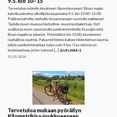
9.5. klo 10–15
Tervetuloa retkelle keväiseen Sipoonkorpeen! Bisan majan
kahvila palvelee ulkoilijoita lauantaina 9.5. klo 10.00–15.00.
Poikkea kahville, mehulle tai paistamaan nuotiolla makkaraa!
Tarjolla muun muassa herkullisia muurinpohjalettuja. Voit
osallistua myös opastetulle patikointiretkelle Kuusijärveltä
Bisan majalle ja takaisin. Yhteislähtö klo 10.00, kävelemme
rauhallista vauhtia. Paluureittimme kulkee hiidenkirnun kautta,
jolloin patikointimatkaa tulee noin 9 km. Osa reitistä on
keskivaativaa, joten tukevat […]
[LUE LISÄÄ »]
01.05.2026
Tervetuloa mukaan pyöräilyn
Kilometrikisa-joukkueeseen