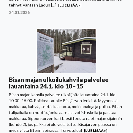
tehnyt Vantaan Ladun […]
[LUE LISÄÄ »]
24.01.2026
Bisan majan ulkoilukahvila palvelee
lauantaina 24.1. klo 10–15
Bisan majan kahvila palvelee ulkoilijoita lauantaina 24.1. klo
10.00–15.00. Poikkea tauolle Bisajärven lenkiltä. Myynnissä
makkaraa, kahvia, teetä, kaakaota, mokkapaloja ja pullaa. Pihan
tulipaikalla on nuotio, jonka ääressä voi istuskella ja paistaa
makkaraa. Sipoonkorven karttaesitteestä näet majan sijainnin
(kohde 2), jos paikka ei ole vielä tuttu. Bisajärven päässä on
myös viitta liiterin seinässä. Tervetuloa!
[LUE LISÄÄ »]