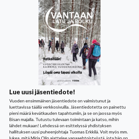
Lue uusi jäsentiedote!
Vuoden ensimmäinen jäsentiedote on valmistunut ja
luettavissa täällä verkkosivuilla. Jäsentiedotetta on painettu
pieni määrä kevätkauden tapahtumiin, ja se on jaossa myös
Bisan majalla. Tutustu tulevaan toimintaan ja katso, mihin
lähdet mukaan! Lehdessä on esittelyssä yhdistyksen
hallituksen uusi puheenjohtaja Tuomas Erkkilä. Voit myös mm.
lukea, mitä Mirja Olin ajattelee vapaaehtoistyöstä, jota hän on