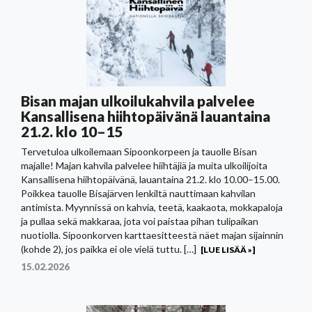
Bisan majan ulkoilukahvila palvelee
Kansallisena hiihtopäivänä lauantaina
21.2. klo 10–15
Tervetuloa ulkoilemaan Sipoonkorpeen ja tauolle Bisan
majalle! Majan kahvila palvelee hiihtäjiä ja muita ulkoilijoita
Kansallisena hiihtopäivänä, lauantaina 21.2. klo 10.00–15.00.
Poikkea tauolle Bisajärven lenkiltä nauttimaan kahvilan
antimista. Myynnissä on kahvia, teetä, kaakaota, mokkapaloja
ja pullaa sekä makkaraa, jota voi paistaa pihan tulipaikan
nuotiolla. Sipoonkorven karttaesitteestä näet majan sijainnin
(kohde 2), jos paikka ei ole vielä tuttu. […]
[LUE LISÄÄ »]
15.02.2026