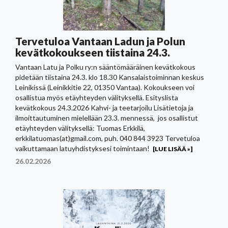
Tervetuloa Vantaan Ladun ja Polun
kevätkokoukseen tiistaina 24.3.
Vantaan Latu ja Polku ry:n sääntömääräinen kevätkokous
pidetään tiistaina 24.3. klo 18.30 Kansalaistoiminnan keskus
Leinikissä (Leinikkitie 22, 01350 Vantaa). Kokoukseen voi
osallistua myös etäyhteyden välityksellä. Esityslista
kevätkokous 24.3.2026 Kahvi- ja teetarjoilu Lisätietoja ja
ilmoittautuminen mielellään 23.3. mennessä, jos osallistut
etäyhteyden välityksellä: Tuomas Erkkilä,
erkkilatuomas(at)gmail.com, puh. 040 844 3923 Tervetuloa
vaikuttamaan latuyhdistyksesi toimintaan!
[LUE LISÄÄ »]
26.02.2026