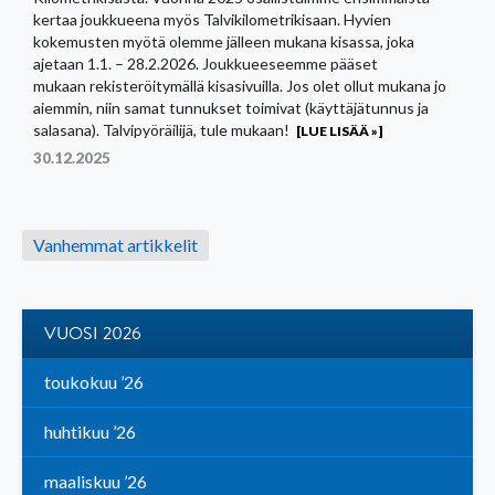
kertaa joukkueena myös Talvikilometrikisaan. Hyvien
kokemusten myötä olemme jälleen mukana kisassa, joka
ajetaan 1.1. – 28.2.2026. Joukkueeseemme pääset
mukaan rekisteröitymällä kisasivuilla. Jos olet ollut mukana jo
aiemmin, niin samat tunnukset toimivat (käyttäjätunnus ja
salasana). Talvipyöräilijä, tule mukaan!
[LUE LISÄÄ »]
30.12.2025
Artikkelien
Vanhemmat artikkelit
selaus
VUOSI 2026
toukokuu ’26
huhtikuu ’26
maaliskuu ’26