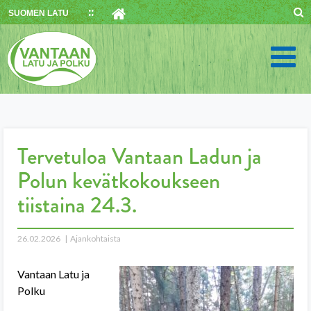
Skip
SUOMEN LATU
to
content
Tervetuloa Vantaan Ladun ja
Polun kevätkokoukseen
tiistaina 24.3.
26.02.2026
Ajankohtaista
Vantaan Latu ja
Polku