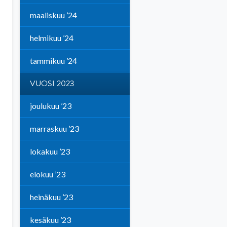
maaliskuu ’24
helmikuu ’24
tammikuu ’24
VUOSI 2023
joulukuu ’23
marraskuu ’23
lokakuu ’23
elokuu ’23
heinäkuu ’23
kesäkuu ’23