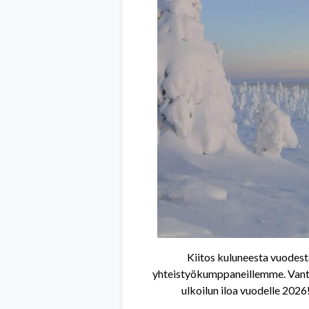
Kiitos kuluneesta vuodesta
yhteistyökumppaneillemme. Vantaan
ulkoilun iloa vuodelle 202