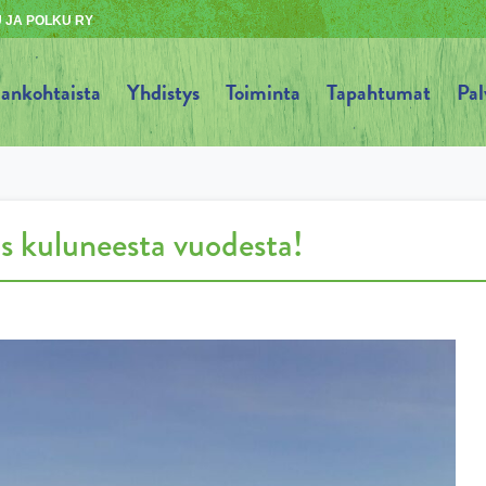
 JA POLKU RY
jankohtaista
Yhdistys
Toiminta
Tapahtumat
Pal
os kuluneesta vuodesta!