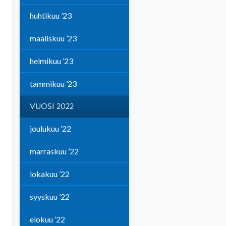
huhtikuu ’23
maaliskuu ’23
helmikuu ’23
tammikuu ’23
VUOSI 2022
joulukuu ’22
marraskuu ’22
lokakuu ’22
syyskuu ’22
elokuu ’22