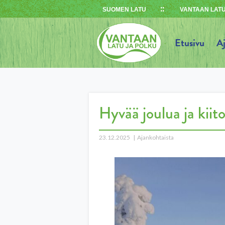
Skip
SUOMEN LATU
VANTAAN LATU
to
content
Etusivu
A
Hyvää joulua ja kiit
23.12.2025
Ajankohtaista