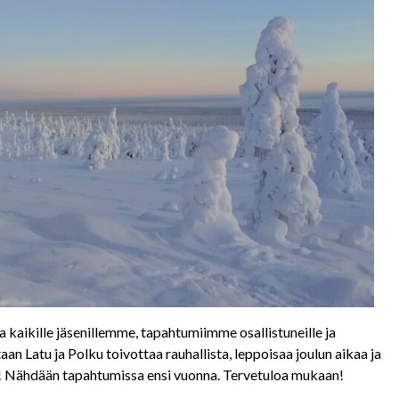
 kaikille jäsenillemme, tapahtumiimme osallistuneille ja
 Latu ja Polku toivottaa rauhallista, leppoisaa joulun aikaa ja
6! Nähdään tapahtumissa ensi vuonna. Tervetuloa mukaan!