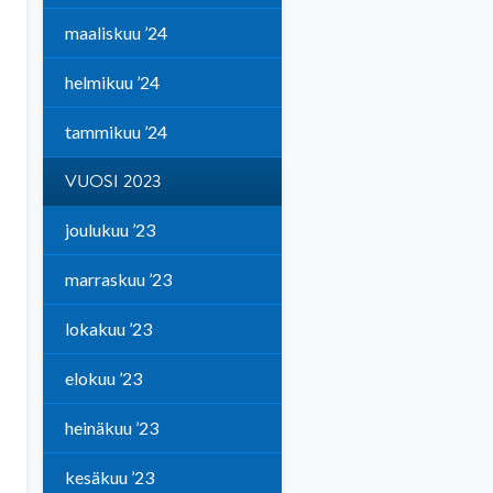
maaliskuu ’24
helmikuu ’24
tammikuu ’24
VUOSI 2023
joulukuu ’23
marraskuu ’23
lokakuu ’23
elokuu ’23
heinäkuu ’23
kesäkuu ’23