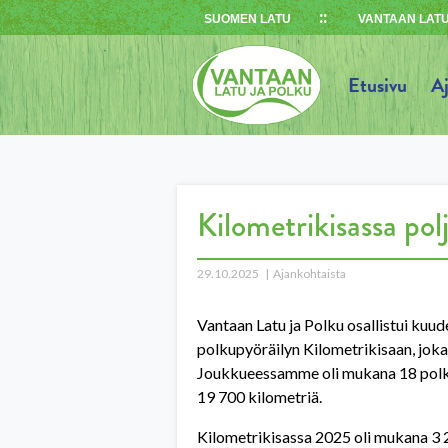
Skip
SUOMEN LATU
VANTAAN LATU
to
content
Etusivu
A
Kilometrikisassa polj
29.10.2025
Ajankohtaista
Vantaan Latu ja Polku osallistui kuu
polkupyöräilyn Kilometrikisaan, joka 
Joukkueessamme oli mukana 18 polkija
19 700 kilometriä.
Kilometrikisassa 2025 oli mukana 3 