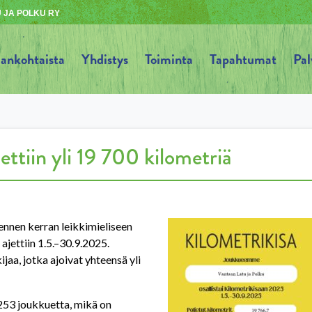
 JA POLKU RY
jankohtaista
Yhdistys
Toiminta
Tapahtumat
Pal
ettiin yli 19 700 kilometriä
dennen kerran leikkimieliseen
ajettiin 1.5.–30.9.2025.
a, jotka ajoivat yhteensä yli
253 joukkuetta, mikä on