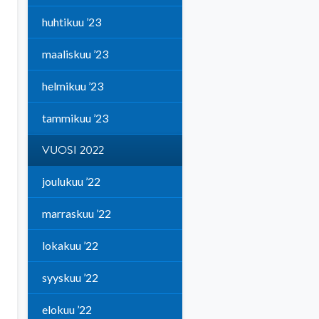
huhtikuu ’23
maaliskuu ’23
helmikuu ’23
tammikuu ’23
VUOSI 2022
joulukuu ’22
marraskuu ’22
lokakuu ’22
syyskuu ’22
elokuu ’22