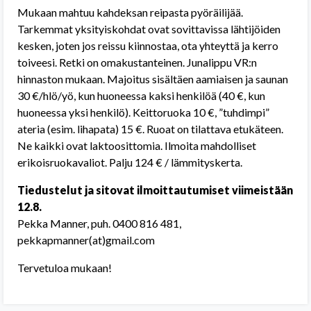
Mukaan mahtuu kahdeksan reipasta pyöräilijää.
Tarkemmat yksityiskohdat ovat sovittavissa lähtijöiden
kesken, joten jos reissu kiinnostaa, ota yhteyttä ja kerro
toiveesi. Retki on omakustanteinen. Junalippu VR:n
hinnaston mukaan. Majoitus sisältäen aamiaisen ja saunan
30 €/hlö/yö, kun huoneessa kaksi henkilöä (40 €, kun
huoneessa yksi henkilö). Keittoruoka 10 €, ”tuhdimpi”
ateria (esim. lihapata) 15 €. Ruoat on tilattava etukäteen.
Ne kaikki ovat laktoosittomia. Ilmoita mahdolliset
erikoisruokavaliot. Palju 124 € / lämmityskerta.
Tiedustelut ja sitovat ilmoittautumiset viimeistään
12.8.
Pekka Manner, puh. 0400 816 481,
pekkapmanner(at)gmail.com
Tervetuloa mukaan!