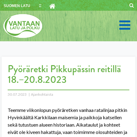
Skip
SUOMEN LATU
to
content
Pyöräretki Pikkupässin reitillä
18.–20.8.2023
30.07.2023
Ajankohtaista
Teemme viikonlopun pyöräretken vanhaa ratalinjaa pitkin
Hyvinkäältä Karkkilaan maisemia ja paikkoja katsellen
sekä tutustuen alueen historiaan. Aikataulut ja kohteet
eivät ole kiveen hakattuja, vaan toimimme olosuhteiden ja