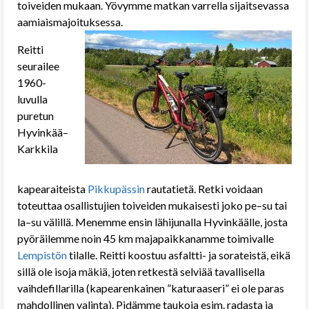
toiveiden mukaan. Yövymme matkan varrella sijaitsevassa
aamiaismajoituksessa.
Reitti
seurailee
1960-
luvulla
puretun
Hyvinkää–
Karkkila
kapearaiteista
Pikkupässin
rautatietä. Retki voidaan
toteuttaa osallistujien toiveiden mukaisesti joko pe–su tai
la–su välillä. Menemme ensin lähijunalla Hyvinkäälle, josta
pyöräilemme noin 45 km majapaikkanamme toimivalle
Lempistön
tilalle. Reitti koostuu asfaltti- ja sorateistä, eikä
sillä ole isoja mäkiä, joten retkestä selviää tavallisella
vaihdefillarilla (kapearenkainen ”katuraaseri” ei ole paras
mahdollinen valinta). Pidämme taukoja esim. radasta ja