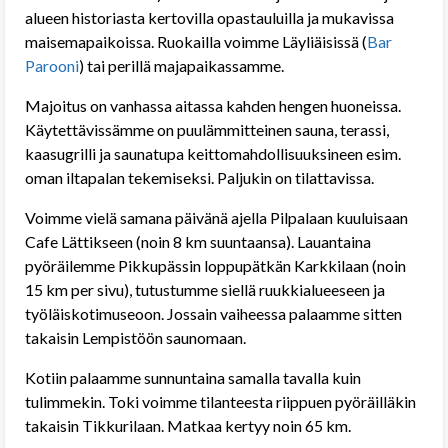
alueen historiasta kertovilla opastauluilla ja mukavissa
maisemapaikoissa. Ruokailla voimme Läyliäisissä (
Bar
Parooni
) tai perillä majapaikassamme.
Majoitus on vanhassa aitassa kahden hengen huoneissa.
Käytettävissämme on puulämmitteinen sauna, terassi,
kaasugrilli ja saunatupa keittomahdollisuuksineen esim.
oman iltapalan tekemiseksi. Paljukin on tilattavissa.
Voimme vielä samana päivänä ajella Pilpalaan kuuluisaan
Cafe Lättikseen (noin 8 km suuntaansa). Lauantaina
pyöräilemme Pikkupässin loppupätkän Karkkilaan (noin
15 km per sivu), tutustumme siellä ruukkialueeseen ja
työläiskotimuseoon. Jossain vaiheessa palaamme sitten
takaisin Lempistöön saunomaan.
Kotiin palaamme sunnuntaina samalla tavalla kuin
tulimmekin. Toki voimme tilanteesta riippuen pyöräilläkin
takaisin Tikkurilaan. Matkaa kertyy noin 65 km.