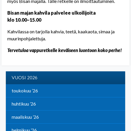
myös Bisan majalla. Tälle retkelle on ilmoittautuminen.
Bisan majan kahvila palvelee ulkoilijoita
klo 10.00–15.00
Kahvilassa on tarjolla kahvia, teetä, kaakaota, simaa ja
muurinpohjalettuja.
Tervetuloa vappuretkelle keväiseen luontoon koko perhe!
VUOSI 2026
toukokuu ’26
huhtikuu ’26
maaliskuu ’26
helmikuu ’26