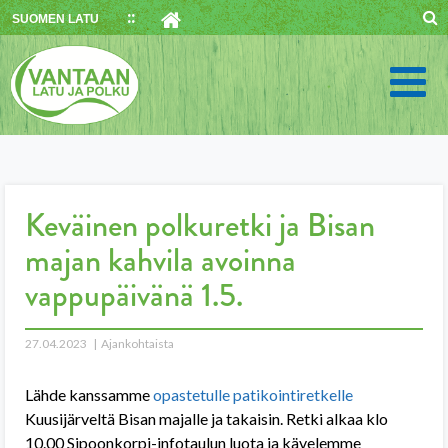
Skip
SUOMEN LATU
to
content
Keväinen polkuretki ja Bisan
majan kahvila avoinna
vappupäivänä 1.5.
27.04.2023
Ajankohtaista
Lähde kanssamme
opastetulle patikointiretkelle
Kuusijärveltä Bisan majalle ja takaisin. Retki alkaa klo
10.00 Sipoonkorpi-infotaulun luota ja kävelemme