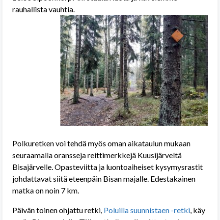
rauhallista vauhtia.
Polkuretken voi tehdä myös oman aikataulun mukaan
seuraamalla oransseja reittimerkkejä Kuusijärveltä
Bisajärvelle. Opasteviitta ja luontoaiheiset kysymysrastit
johdattavat siitä eteenpäin Bisan majalle. Edestakainen
matka on noin 7 km.
Päivän toinen ohjattu retki,
Poluilla suunnistaen -retki
, käy