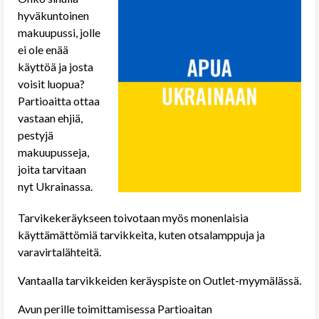
hyväkuntoinen
makuupussi, jolle
ei ole enää
käyttöä ja josta
voisit luopua?
Partioaitta ottaa
vastaan ehjiä,
pestyjä
makuupusseja,
joita tarvitaan
nyt Ukrainassa.
Tarvikekeräykseen toivotaan myös monenlaisia
käyttämättömiä tarvikkeita, kuten otsalamppuja ja
varavirtalähteitä.
Vantaalla tarvikkeiden keräyspiste on Outlet-myymälässä.
Avun perille toimittamisessa Partioaitan