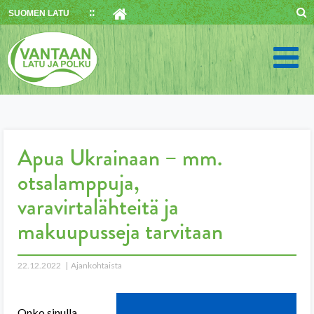
Skip
SUOMEN LATU
to
content
Apua Ukrainaan – mm.
otsalamppuja,
varavirtalähteitä ja
makuupusseja tarvitaan
22.12.2022
Ajankohtaista
Onko sinulla