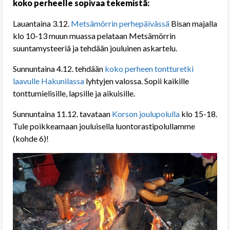
koko perheelle sopivaa tekemistä:
Lauantaina 3.12.
Metsämörrin perhepäivässä
Bisan majalla
klo 10-13 muun muassa pelataan Metsämörrin
suuntamysteeriä ja tehdään jouluinen askartelu.
Sunnuntaina 4.12. tehdään
koko perheen tontturetki
laavulle Hakunilassa
lyhtyjen valossa. Sopii kaikille
tonttumielisille, lapsille ja aikuisille.
Sunnuntaina 11.12. tavataan
Korson joulupolulla
klo 15-18.
Tule poikkeamaan jouluisella luontorastipolullamme
(kohde 6)!