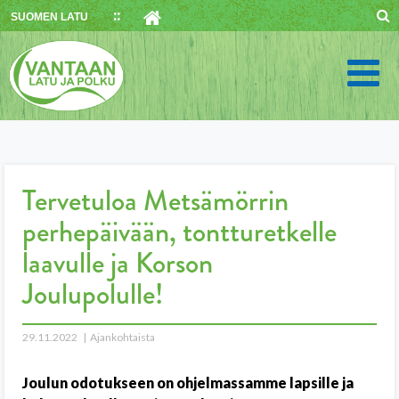
Skip
SUOMEN LATU
to
content
Tervetuloa Metsämörrin
perhepäivään, tontturetkelle
laavulle ja Korson
Joulupolulle!
29.11.2022
Ajankohtaista
Joulun odotukseen on ohjelmassamme lapsille ja