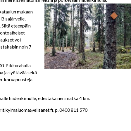
ikataulun mukaan
Bisajärvelle,
 Siitä eteenpäin
uontoaiheiset
aukset voi
estakaisin noin 7
00. Pikkurahalla
aa ja syötävää sekä
mm. korvapuusteja,
älle hiidenkirnulle; edestakainen matka 4 km.
rit.kylmaluoma@elisanet.fi, p. 0400 811 570