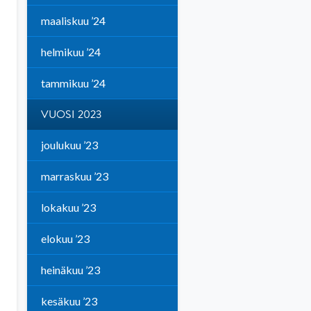
maaliskuu ’24
helmikuu ’24
tammikuu ’24
VUOSI 2023
joulukuu ’23
marraskuu ’23
lokakuu ’23
elokuu ’23
heinäkuu ’23
kesäkuu ’23