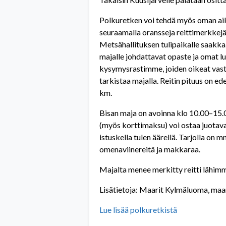
Polkuretken voi tehdä myös oman a
seuraamalla oransseja reittimerkkejä 
Metsähallituksen tulipaikalle saakka.
majalle johdattavat opaste ja omat l
kysymysrastimme, joiden oikeat vast
tarkistaa majalla. Reitin pituus on ed
km.
Bisan maja on avoinna klo 10.00–15.
(myös korttimaksu) voi ostaa juotav
istuskella tulen äärellä. Tarjolla on 
omenaviinereitä ja makkaraa.
Majalta menee merkitty reitti lähimm
Lisätietoja: Maarit Kylmäluoma, maa
Lue lisää polkuretkistä