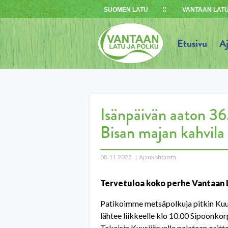
Skip
SUOMEN LATU
VANTAAN LATU
to
content
Etusivu
A
Isänpäivän aaton 36
Bisan majan kahvila 
08.11.2022
Ajankohtaista
Tervetuloa koko perhe Vantaan L
Patikoimme metsäpolkuja pitkin Kuus
lähtee liikkeelle klo 10.00 Sipoonkorp
Takaisin Kuusijärvelle palataan ositt