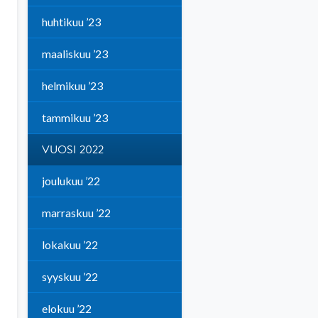
huhtikuu ’23
maaliskuu ’23
helmikuu ’23
tammikuu ’23
VUOSI 2022
joulukuu ’22
marraskuu ’22
lokakuu ’22
syyskuu ’22
elokuu ’22