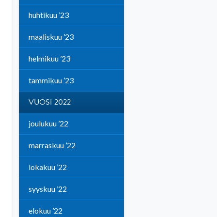
huhtikuu ’23
maaliskuu ’23
helmikuu ’23
tammikuu ’23
VUOSI 2022
joulukuu ’22
marraskuu ’22
lokakuu ’22
syyskuu ’22
elokuu ’22