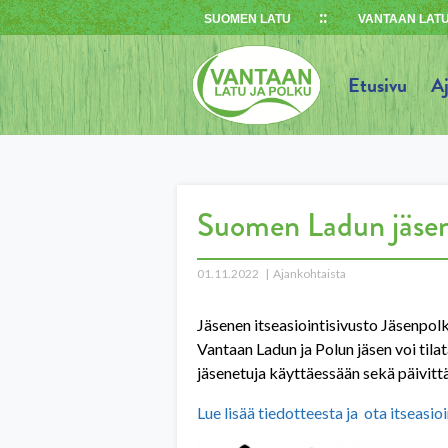
Skip
SUOMEN LATU
VANTAAN LATU
to
content
Etusivu
A
Suomen Ladun jäsen
01.11.2022
Ajankohtaista
Jäsenen itseasiointisivusto Jäsenpo
Vantaan Ladun ja Polun jäsen voi til
jäsenetuja käyttäessään sekä päivittä
Lue lisää tiedotteesta ja ota itseasio