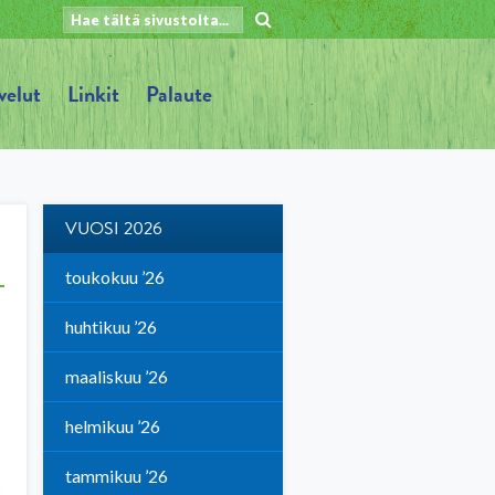
velut
Linkit
Palaute
VUOSI 2026
toukokuu ’26
huhtikuu ’26
maaliskuu ’26
helmikuu ’26
tammikuu ’26