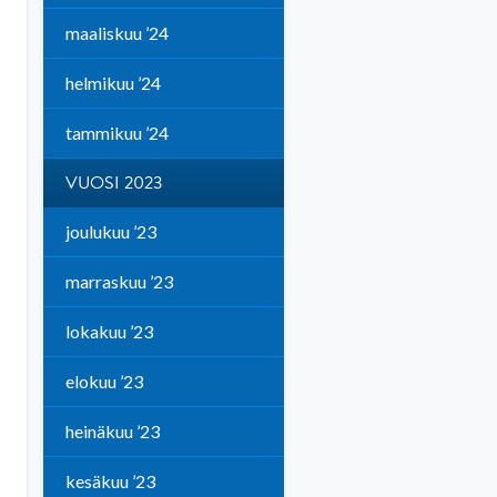
maaliskuu ’24
helmikuu ’24
tammikuu ’24
VUOSI 2023
joulukuu ’23
marraskuu ’23
lokakuu ’23
elokuu ’23
heinäkuu ’23
kesäkuu ’23