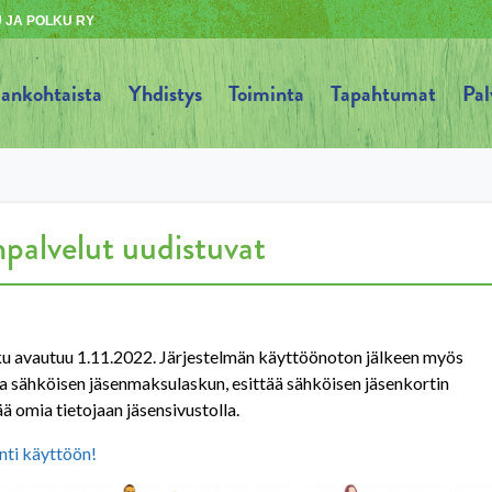
 JA POLKU RY
jankohtaista
Yhdistys
Toiminta
Tapahtumat
Pal
palvelut uudistuvat
lku avautuu 1.11.2022. Järjestelmän käyttöönoton jälkeen myös
ata sähköisen jäsenmaksulaskun, esittää sähköisen jäsenkortin
ä omia tietojaan jäsensivustolla.
inti käyttöön!