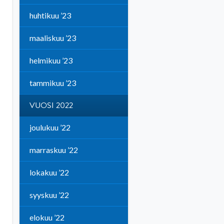
huhtikuu ’23
maaliskuu ’23
helmikuu ’23
tammikuu ’23
VUOSI 2022
joulukuu ’22
marraskuu ’22
lokakuu ’22
syyskuu ’22
elokuu ’22