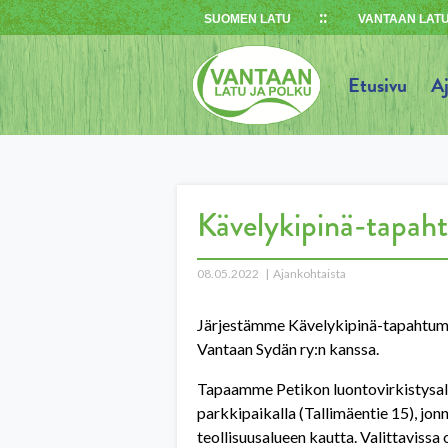
Skip
SUOMEN LATU
VANTAAN LATU
to
content
Etusivu
A
Kävelykipinä-tapaht
08.05.2022
Ajankohtaista
Järjestämme Kävelykipinä-tapahtuman 
Vantaan Sydän ry:n kanssa.
Tapaamme Petikon luontovirkistysa
parkkipaikalla (Tallimäentie 15), jon
teollisuusalueen kautta. Valittavissa