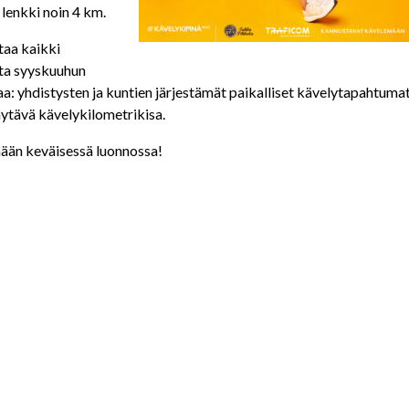
 lenkki noin 4 km.
taa kaikki
ta syyskuuhun
: yhdistysten ja kuntien järjestämät paikalliset kävelytapahtuma
ytävä kävelykilometrikisa.
mään keväisessä luonnossa!