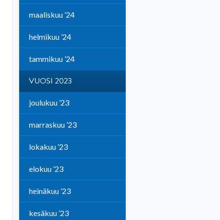
maaliskuu ’24
helmikuu ’24
tammikuu ’24
VUOSI 2023
joulukuu ’23
marraskuu ’23
lokakuu ’23
elokuu ’23
heinäkuu ’23
kesäkuu ’23