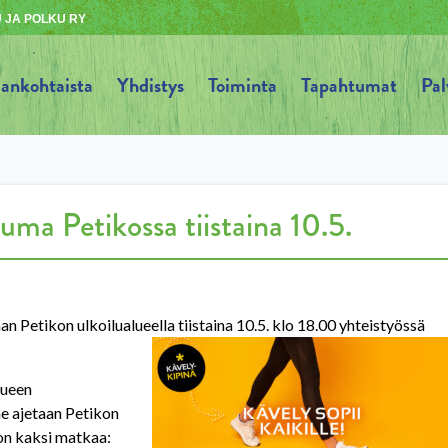
 JA POLKU RY
jankohtaista
Yhdistys
Toiminta
Tapahtumat
Pal
uma Petikossa tiistaina 10.5.
Petikon ulkoilualueella tiistaina 10.5. klo 18.00 yhteistyössä
lueen
ne ajetaan Petikon
 on kaksi matkaa: