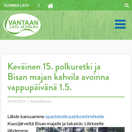
Skip
SUOMEN LATU
to
content
Keväinen 15. polkuretki ja
Bisan majan kahvila avoinna
vappupäivänä 1.5.
28.04.2022
Ajankohtaista
Lähde kanssamme
opastetulle patikointiretkelle
Kuusijärveltä Bisan majalle ja takaisin. Liikkeelle
lähdemme