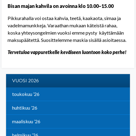
Bisan majan kahvila on avoinna klo 10.00–15.00
Pikkurahalla voi ostaa kahvia, teetä, kaakaota, simaa ja
vadelmamunkkeja. Varaathan mukaan käteistä rahaa,
koska yhteysongelmien vuoksi emme pysty käyttämään
maksupäätettä. Suosittelemme maskia sisällä asioitaessa.
Tervetuloa vappuretkelle keväiseen luontoon koko perhe!
VUOSI 2026
toukokuu ’26
huhtikuu ’26
maaliskuu ’26
helmikuu ’26