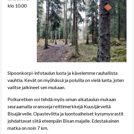
klo 10.00
Sipoonkorpi-infotaulun luota ja kävelemme rauhallista
vauhtia. Kevät on myöhässä ja poluilla on vielä lunta, joten
valitse jalkineet sen mukaan.
Polkuretken voi tehdä myös oman aikataulun mukaan
seuraamalla oransseja reittimerkkejä Kuusijärveltä
Bisajärvelle. Opasteviitta ja luontoaiheiset kysymysrastit
johdattavat siitä eteenpäin Bisan majalle. Edestakainen
matka on noin 7 km.