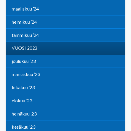
maaliskuu ’24
helmikuu ’24
tammikuu ’24
VUOSI 2023
joulukuu ’23
marraskuu ’23
lokakuu ’23
elokuu ’23
heinäkuu ’23
kesäkuu ’23