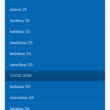
elokuu ’25
kesäkuu ’25
huhtikuu ’25
maaliskuu ’25
helmikuu ’25
tammikuu ’25
VUOSI 2024
joulukuu ’24
marraskuu ’24
lokakuu ’24