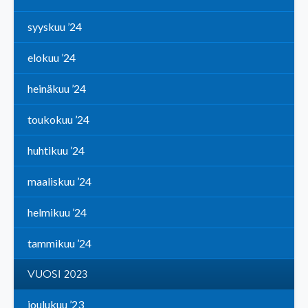
syyskuu ’24
elokuu ’24
heinäkuu ’24
toukokuu ’24
huhtikuu ’24
maaliskuu ’24
helmikuu ’24
tammikuu ’24
VUOSI 2023
joulukuu ’23