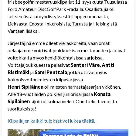
frisbeegolfin mestaruuskilpailut 11. syyskuuta Tuusulassa
Ford Amateur DiscGolfPark -radalla. Osallistujia oli
seitsemästä latuyhdistyksestä: Lappeenrannasta,
Lieksasta, Enosta, Inkeroisista, Turusta ja Helsingistä
Vantaan lisäksi.
Järjestäjinä emme olleet vieraskoreita, vaan omat
pelaajamme voittivat joukkuekisan mestaruuden ja olivat
voitokkaita myös henkilökohtaisissa sarjoissa.
Voittajajoukkueessa pelasivat
Santeri Väre
,
Antti
Ristimäki
ja
Sami Penttala
, jotka ottivat myös
kolmoisvoiton miesten kilpasarjassa.
Henri Sipiläinen
oli miesten harrastajasarjan ykkönen.
Alle 18-vuotiaiden poikien juniorisarjassa
Konsta
Sipiläinen
sijoittui kolmanneksi. Onnittelut hienoista
suorituksista!
Kilpailujen kaikki tulokset voi lukea täältä.