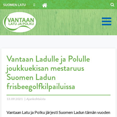
Skip
SUOMEN LATU
to
content
Vantaan Ladulle ja Polulle
joukkuekisan mestaruus
Suomen Ladun
frisbeegolfkilpailuissa
13.09.2021
Ajankohtaista
Vantaan Latu ja Polku järjesti Suomen Ladun tämän vuoden