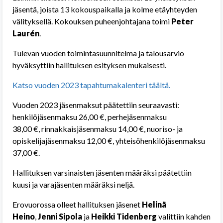
jäsentä, joista 13 kokouspaikalla ja kolme etäyhteyden
välityksellä. Kokouksen puheenjohtajana toimi
Peter
Laurén
.
Tulevan vuoden toimintasuunnitelma ja talousarvio
hyväksyttiin hallituksen esityksen mukaisesti.
Katso vuoden 2023 tapahtumakalenteri täältä.
Vuoden 2023 jäsenmaksut päätettiin seuraavasti:
henkilöjäsenmaksu 26,00 €, perhejäsenmaksu
38,00 €, rinnakkaisjäsenmaksu 14,00 €, nuoriso- ja
opiskelijajäsenmaksu 12,00 €, yhteisöhenkilöjäsenmaksu
37,00 €.
Hallituksen varsinaisten jäsenten määräksi päätettiin
kuusi ja varajäsenten määräksi neljä.
Erovuorossa olleet hallituksen jäsenet
Helinä
Heino
,
Jenni
Sipola
ja
Heikki Tidenberg
valittiin kahden