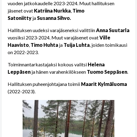
vuoden jatkokaudelle 2023-2024. Muut hallituksen
jäsenet ovat
Katriina Nurkka
,
Timo
Satoniitty
ja
Susanna Sihvo
.
Hallituksen uudeksi varajäseneksi valittiin
Anna Suutarla
vuosiksi 2023-2024. Muut varajäsenet ovat
Ville
Haavisto
,
Timo Huhta
ja
Tuija Luhta
, joiden toimikausi
on 2022-2023.
Toiminnantarkastajaksi kokous valitsi
Helena
Leppäsen
ja hänen varahenkilökseen
Tuomo Seppäsen
.
Hallituksen puheenjohtajana toimii
Maarit Kylmäluoma
(2022-2023).