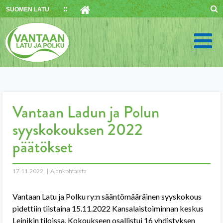
Skip
SUOMEN LATU
to
content
Vantaan Ladun ja Polun
syyskokouksen 2022
päätökset
17.11.2022
Ajankohtaista
Vantaan Latu ja Polku ry:n sääntömääräinen syyskokous
pidettiin tiistaina 15.11.2022 Kansalaistoiminnan keskus
Leinikin tiloissa. Kokoukseen osallistui 16 yhdistyksen